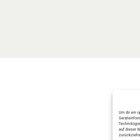
024
1 Kommentar
 Edit or delete it, then start writing!
Um dir ein 
Geräteinfor
Technologie
auf dieser 
zurückziehs