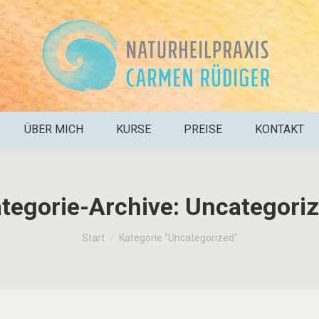
ÜBER MICH
KURSE
PREISE
KONTAKT
tegorie-Archive:
Uncategori
Sie befinden sich hier:
Start
Kategorie "Uncategorized"